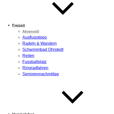
Freizeit
Ahrenviöl
Ausflugstipps
Radeln & Wandern
Schwimmbad Ohrstedt
Reiten
Fussballplatz
Ringradfahren
Seniorennachmittag