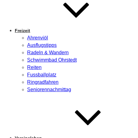
Freizeit
Ahrenviöl
Ausflugstipps
Radeln & Wandern
Schwimmbad Ohrstedt
Reiten
Fussballplatz
Ringradfahren
Seniorennachmittag