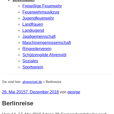
Vereinsleben
Freiwillige Feuerwehr
Feuerwehrmusikzug
Jugendfeuerwehr
Landfrauen
Landjugend
Jagdgemeinschaft
Maschinengenossenschaft
Ringreiterverein
Schützengilde Ahrenviöl
Soziales
Sportverein
Sie sind hier:
ahrenvioel.de
»
Berlinreise
Veröffentlicht
26. Mai 2015
7. Dezember 2018
von
george
am
Berlinreise