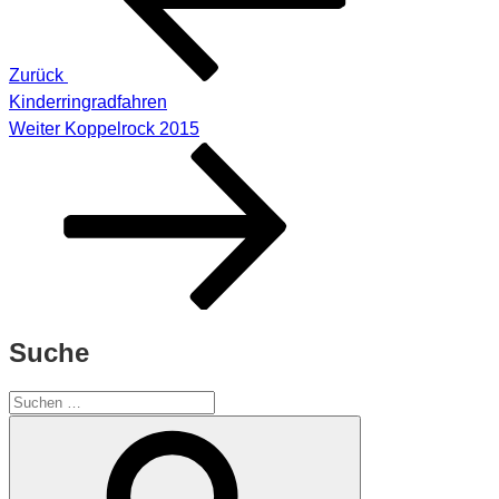
Zurück
Kinderringradfahren
Nächster
Weiter
Koppelrock 2015
Beitrag
Suche
Suchen
nach:
Suchen