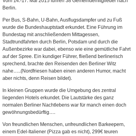
Vom 14.-17. Mai 2015 fuhren 38 Gemeindemitglieder nach
Berlin.
Per Bus, S-Bahn, U-Bahn, Ausflugsdampfer und zu Fuß
wurde die Bundeshauptstadt erkundet. Eine Führung im
Bundestag mit anschließendem Mittagessen,
Stadtrundfahrten durch Berlin, Potsdam und durch die
Außenbezirke war dabei, ebenso wie eine gemütliche Fahrt
auf der Spree. Ein kundiger Führer, fließend berlinerisch
sprechend, brachte den Reisenden den Berliner Witz
nahe…..(Nordfriesen haben einen anderen Humor, macht
aber nichts, denn Reisen bildet).
In kleinen Gruppen wurde die Umgebung des zentral
liegenden Hotels erkundet. Die Lautstärke des ganz
normalen Berliner Nachtlebens war für manch einen doch
gewöhnungsbedürftig….
Von freundlichen Menschen, unfreundlichen Barkeepern,
einem Edel-Italiener (Pizza gab es nicht), 299€ teuren