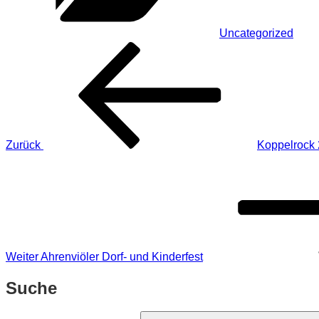
Uncategorized
Beitragsnavigation
Vorheriger
Beitrag
Zurück
Koppelrock
Nächster
Beitrag
Weiter
Ahrenviöler Dorf- und Kinderfest
Suche
Suchen