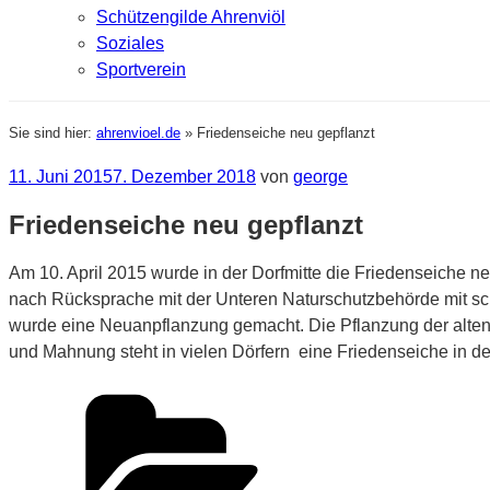
Schützengilde Ahrenviöl
Soziales
Sportverein
Sie sind hier:
ahrenvioel.de
»
Friedenseiche neu gepflanzt
Veröffentlicht
11. Juni 2015
7. Dezember 2018
von
george
am
Friedenseiche neu gepflanzt
Am 10. April 2015 wurde in der Dorfmitte die Friedenseiche ne
nach Rücksprache mit der Unteren Naturschutzbehörde mit s
wurde eine Neuanpflanzung gemacht. Die Pflanzung der alte
und Mahnung steht in vielen Dörfern eine Friedenseiche in der
Kategorien