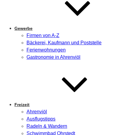
Gewerbe
Firmen von A-Z
Bäckerei, Kaufmann und Poststelle
Ferienwohnungen
Gastronomie in Ahrenviöl
Freizeit
Ahrenviöl
Ausflugstipps
Radeln & Wandern
Schwimmbad Ohrstedt