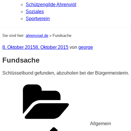
Schützengilde Ahrenviöl
Soziales
Sportverein
Sie sind hier:
ahrenvioel.de
»
Fundsache
Veröffentlicht
8. Oktober 2015
8. Oktober 2015
von
george
am
Fundsache
Schlüsselbund gefunden, abzuholen bei der Bürgermeisterin.
Kategorien
Allgemein
Beitragsnavigation
Vorheriger