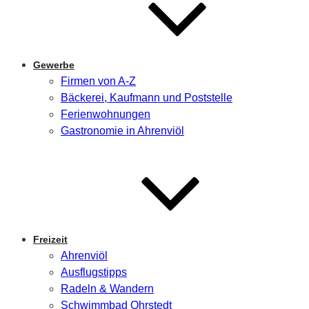
Gewerbe
Firmen von A-Z
Bäckerei, Kaufmann und Poststelle
Ferienwohnungen
Gastronomie in Ahrenviöl
Freizeit
Ahrenviöl
Ausflugstipps
Radeln & Wandern
Schwimmbad Ohrstedt