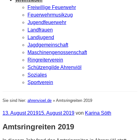
Vereinsleben
Freiwillige Feuerwehr
Feuerwehrmusikzug
Jugendfeuerwehr
Landfrauen
Landjugend
Jagdgemeinschaft
Maschinengenossenschaft
Ringreiterverein
Schützengilde Ahrenviöl
Soziales
Sportverein
Sie sind hier:
ahrenvioel.de
»
Amtsringreiten 2019
Veröffentlicht
13. August 2019
15. August 2019
von
Karina Söth
am
Amtsringreiten 2019