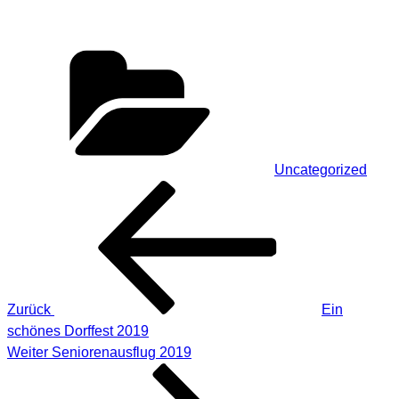
Kategorien
Uncategorized
Beitragsnavigation
Vorheriger
Beitrag
Zurück
Ein
schönes Dorffest 2019
Nächster
Weiter
Seniorenausflug 2019
Beitrag