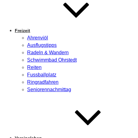
Freizeit
Ahrenviöl
Ausflugstipps
Radeln & Wandern
Schwimmbad Ohrstedt
Reiten
Fussballplatz
Ringradfahren
Seniorennachmittag