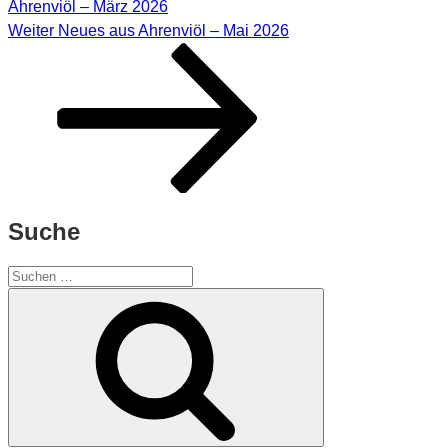
Ahrenviöl – März 2026
Nächster
Weiter
Neues aus Ahrenviöl – Mai 2026
Beitrag
Suche
Suchen
nach:
Suchen