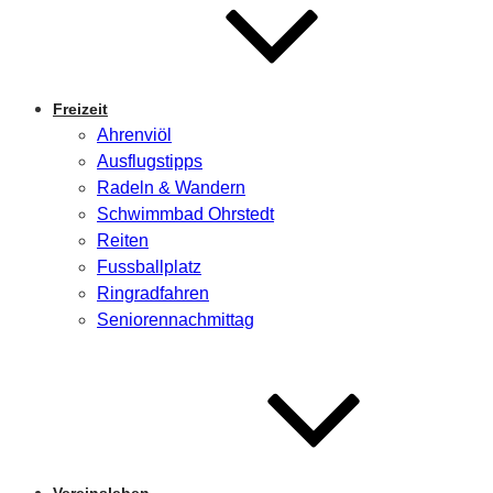
Freizeit
Ahrenviöl
Ausflugstipps
Radeln & Wandern
Schwimmbad Ohrstedt
Reiten
Fussballplatz
Ringradfahren
Seniorennachmittag