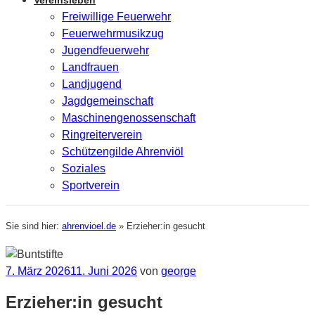
Vereinsleben
Freiwillige Feuerwehr
Feuerwehrmusikzug
Jugendfeuerwehr
Landfrauen
Landjugend
Jagdgemeinschaft
Maschinengenossenschaft
Ringreiterverein
Schützengilde Ahrenviöl
Soziales
Sportverein
Sie sind hier:
ahrenvioel.de
»
Erzieher:in gesucht
Veröffentlicht
7. März 2026
11. Juni 2026
von
george
am
Erzieher:in gesucht