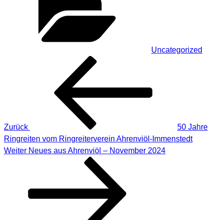
Uncategorized
Beitragsnavigation
Vorheriger
Beitrag
Zurück
50 Jahre
Ringreiten vom Ringreiterverein Ahrenviöl-Immenstedt
Nächster
Weiter
Neues aus Ahrenviöl – November 2024
Beitrag