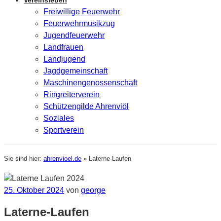
Vereinsleben
Freiwillige Feuerwehr
Feuerwehrmusikzug
Jugendfeuerwehr
Landfrauen
Landjugend
Jagdgemeinschaft
Maschinengenossenschaft
Ringreiterverein
Schützengilde Ahrenviöl
Soziales
Sportverein
Sie sind hier:
ahrenvioel.de
»
Laterne-Laufen
Veröffentlicht
25. Oktober 2024
von
george
am
Laterne-Laufen