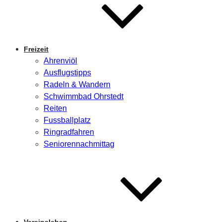
Freizeit
Ahrenviöl
Ausflugstipps
Radeln & Wandern
Schwimmbad Ohrstedt
Reiten
Fussballplatz
Ringradfahren
Seniorennachmittag