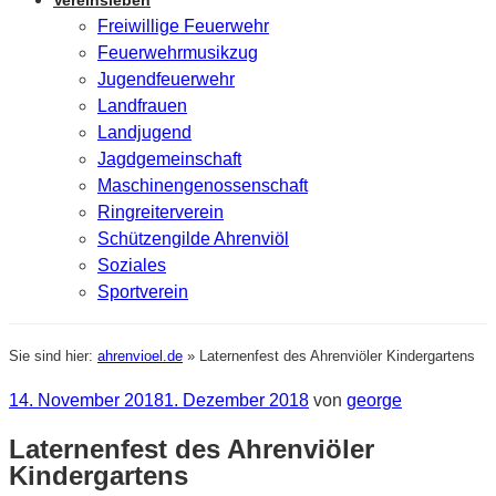
Vereinsleben
Freiwillige Feuerwehr
Feuerwehrmusikzug
Jugendfeuerwehr
Landfrauen
Landjugend
Jagdgemeinschaft
Maschinengenossenschaft
Ringreiterverein
Schützengilde Ahrenviöl
Soziales
Sportverein
Sie sind hier:
ahrenvioel.de
»
Laternenfest des Ahrenviöler Kindergartens
Veröffentlicht
14. November 2018
1. Dezember 2018
von
george
am
Laternenfest des Ahrenviöler
Kindergartens