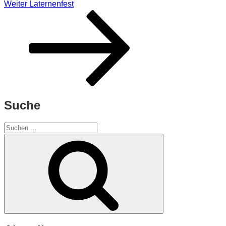
Nächster
Weiter
Laternenfest
Beitrag
Suche
Suchen
nach:
Suchen