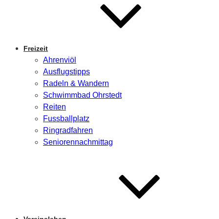
Freizeit
Ahrenviöl
Ausflugstipps
Radeln & Wandern
Schwimmbad Ohrstedt
Reiten
Fussballplatz
Ringradfahren
Seniorennachmittag