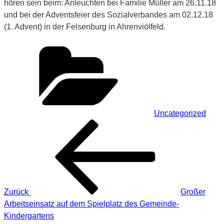
hören sein beim: Anleuchten bei Familie Müller am 26.11.18
und bei der Adventsfeier des Sozialverbandes am 02.12.18
(1. Advent) in der Felsenburg in Ahrenviölfeld.
Kategorien
Uncategorized
Beitragsnavigation
Vorheriger
Beitrag
Zurück
Großer
Arbeitseinsatz auf dem Spielplatz des Gemeinde-
Kindergartens