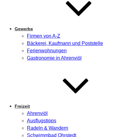
Gewerbe
Firmen von A-Z
Bäckerei, Kaufmann und Poststelle
Ferienwohnungen
Gastronomie in Ahrenviöl
Freizeit
Ahrenviöl
Ausflugstipps
Radeln & Wandern
Schwimmbad Ohrstedt