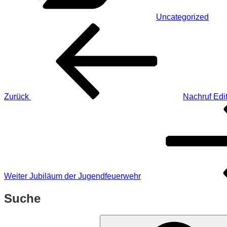
Uncategorized
Beitragsnavigation
Vorheriger
Beitrag
Zurück
Nachruf Edi
Nächster
Beitrag
Weiter
Jubiläum der Jugendfeuerwehr
Suche
Suchen