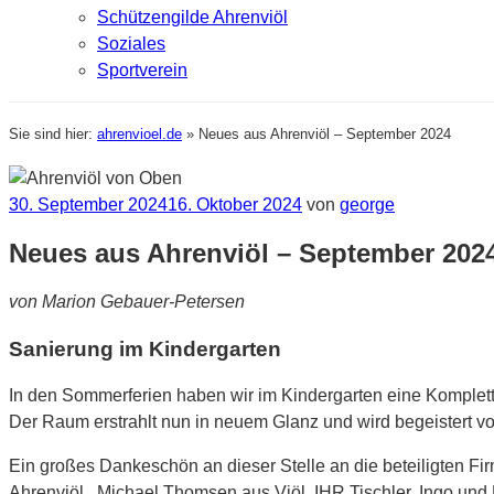
Schützengilde Ahrenviöl
Soziales
Sportverein
Sie sind hier:
ahrenvioel.de
»
Neues aus Ahrenviöl – September 2024
Veröffentlicht
30. September 2024
16. Oktober 2024
von
george
am
Neues aus Ahrenviöl – September 202
von Marion Gebauer-Petersen
Sanierung im Kindergarten
In den Sommerferien haben wir im Kindergarten eine Komplet
Der Raum erstrahlt nun in neuem Glanz und wird begeistert v
Ein großes Dankeschön an dieser Stelle an die beteiligten Fi
Ahrenviöl, Michael Thomsen aus Viöl, IHR Tischler, Ingo un