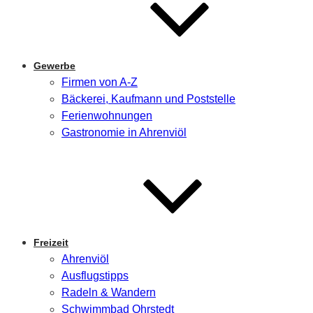
Gewerbe
Firmen von A-Z
Bäckerei, Kaufmann und Poststelle
Ferienwohnungen
Gastronomie in Ahrenviöl
Freizeit
Ahrenviöl
Ausflugstipps
Radeln & Wandern
Schwimmbad Ohrstedt