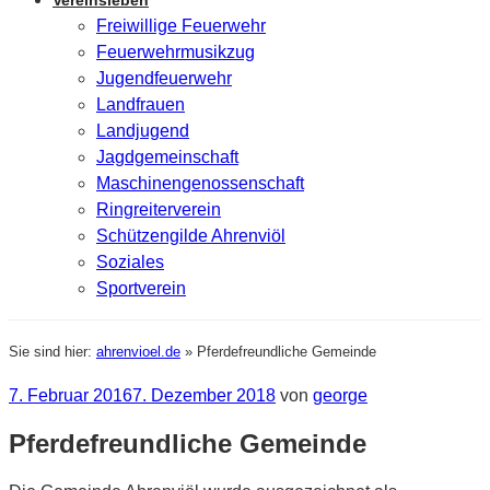
Vereinsleben
Freiwillige Feuerwehr
Feuerwehrmusikzug
Jugendfeuerwehr
Landfrauen
Landjugend
Jagdgemeinschaft
Maschinengenossenschaft
Ringreiterverein
Schützengilde Ahrenviöl
Soziales
Sportverein
Sie sind hier:
ahrenvioel.de
»
Pferdefreundliche Gemeinde
Veröffentlicht
7. Februar 2016
7. Dezember 2018
von
george
am
Pferdefreundliche Gemeinde