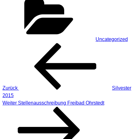
Uncategorized
Beitragsnavigation
Vorheriger
Beitrag
Zurück
Silvester
2015
Nächster
Weiter
Stellenausschreibung Freibad Ohrstedt
Beitrag