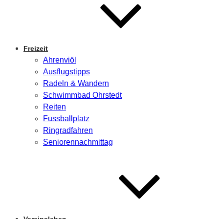
Freizeit
Ahrenviöl
Ausflugstipps
Radeln & Wandern
Schwimmbad Ohrstedt
Reiten
Fussballplatz
Ringradfahren
Seniorennachmittag