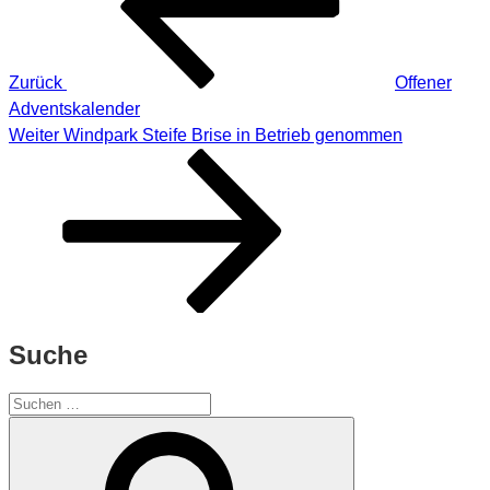
Zurück
Offener
Adventskalender
Nächster
Weiter
Windpark Steife Brise in Betrieb genommen
Beitrag
Suche
Suchen
nach:
Suchen