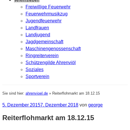
Vereinsleben
Freiwillige Feuerwehr
Feuerwehrmusikzug
Jugendfeuerwehr
Landfrauen
Landjugend
Jagdgemeinschaft
Maschinengenossenschaft
Ringreiterverein
Schützengilde Ahrenviöl
Soziales
Sportverein
Sie sind hier:
ahrenvioel.de
»
Reiterflohmarkt am 18.12.15
Veröffentlicht
5. Dezember 2015
7. Dezember 2018
von
george
am
Reiterflohmarkt am 18.12.15