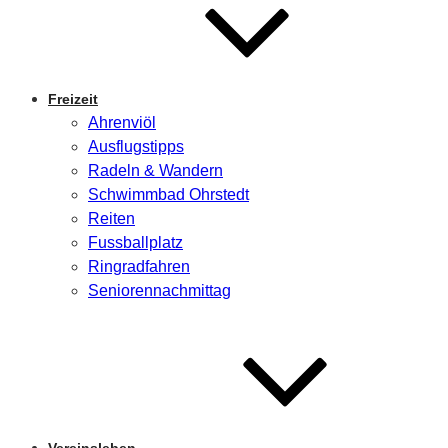
Freizeit
Ahrenviöl
Ausflugstipps
Radeln & Wandern
Schwimmbad Ohrstedt
Reiten
Fussballplatz
Ringradfahren
Seniorennachmittag