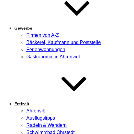
Gewerbe
Firmen von A-Z
Bäckerei, Kaufmann und Poststelle
Ferienwohnungen
Gastronomie in Ahrenviöl
Freizeit
Ahrenviöl
Ausflugstipps
Radeln & Wandern
Schwimmbad Ohrstedt