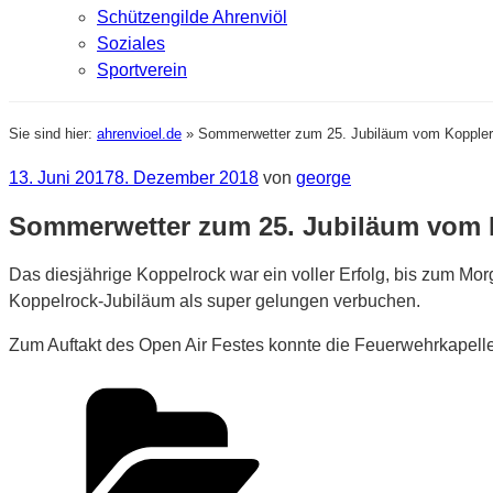
Schützengilde Ahrenviöl
Soziales
Sportverein
Sie sind hier:
ahrenvioel.de
»
Sommerwetter zum 25. Jubiläum vom Kopple
Veröffentlicht
13. Juni 2017
8. Dezember 2018
von
george
am
Sommerwetter zum 25. Jubiläum vom 
Das diesjährige Koppelrock war ein voller Erfolg, bis zum Mo
Koppelrock-Jubiläum als super gelungen verbuchen.
Zum Auftakt des Open Air Festes konnte die Feuerwehrkapel
Kategorien