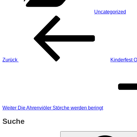
Uncategorized
Beitragsnavigation
Vorheriger
Beitrag
Zurück
Kinderfest 
Nächster
Beitrag
Weiter
Die Ahrenviöler Störche werden beringt
Suche
Suchen