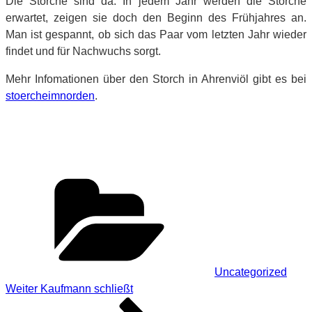
Die Störche sind da. In jedem Jahr werden die Störche
erwartet, zeigen sie doch den Beginn des Frühjahres an.
Man ist gespannt, ob sich das Paar vom letzten Jahr wieder
findet und für Nachwuchs sorgt.
Mehr Infomationen über den Storch in Ahrenviöl gibt es bei
stoercheimnorden
.
Kategorien
Uncategorized
Beitragsnavigation
Nächster
Weiter
Kaufmann schließt
Beitrag