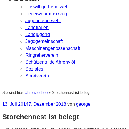
Vereinsleben
Freiwillige Feuerwehr
Feuerwehrmusikzug
Jugendfeuerwehr
Landfrauen
Landjugend
Jagdgemeinschaft
Maschinengenossenschaft
Ringreiterverein
Schützengilde Ahrenviöl
Soziales
Sportverein
Sie sind hier:
ahrenvioel.de
»
Storchennest ist belegt
Veröffentlicht
13. Juli 2014
7. Dezember 2018
von
george
am
Storchennest ist belegt