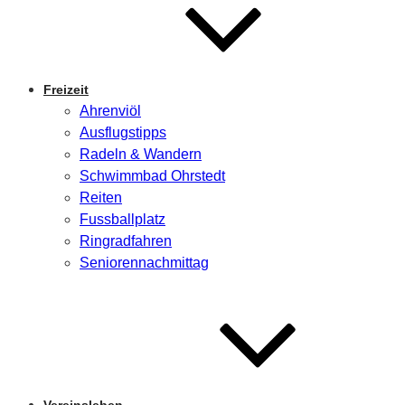
Freizeit
Ahrenviöl
Ausflugstipps
Radeln & Wandern
Schwimmbad Ohrstedt
Reiten
Fussballplatz
Ringradfahren
Seniorennachmittag