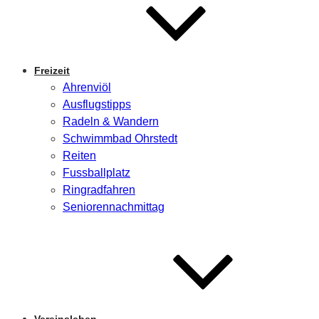
Freizeit
Ahrenviöl
Ausflugstipps
Radeln & Wandern
Schwimmbad Ohrstedt
Reiten
Fussballplatz
Ringradfahren
Seniorennachmittag