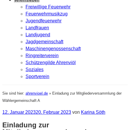
Vereinsleben
Freiwillige Feuerwehr
Feuerwehrmusikzug
Jugendfeuerwehr
Landfrauen
Landjugend
Jagdgemeinschaft
Maschinengenossenschaft
Ringreiterverein
Schützengilde Ahrenviöl
Soziales
Sportverein
Sie sind hier:
ahrenvioel.de
»
Einladung zur Mitgliederversammlung der
Wählergemeinschaft A
Veröffentlicht
12. Januar 2023
20. Februar 2023
von
Karina Söth
am
Einladung zur