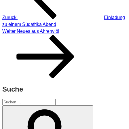
Zurück
Einladung
zu einem Südafrika Abend
Nächster
Weiter
Neues aus Ahrenviöl
Beitrag
Suche
Suchen
nach:
Suchen