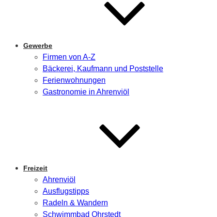
Gewerbe
Firmen von A-Z
Bäckerei, Kaufmann und Poststelle
Ferienwohnungen
Gastronomie in Ahrenviöl
Freizeit
Ahrenviöl
Ausflugstipps
Radeln & Wandern
Schwimmbad Ohrstedt