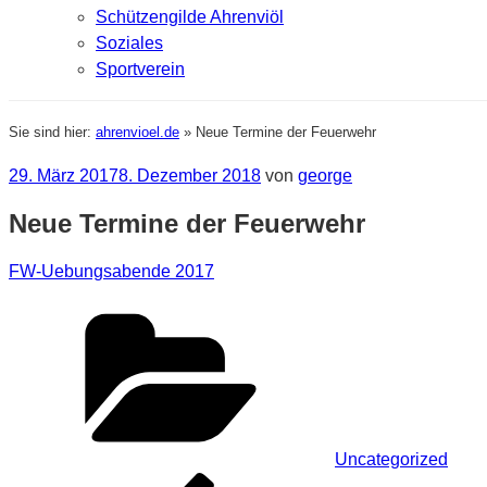
Schützengilde Ahrenviöl
Soziales
Sportverein
Sie sind hier:
ahrenvioel.de
»
Neue Termine der Feuerwehr
Veröffentlicht
29. März 2017
8. Dezember 2018
von
george
am
Neue Termine der Feuerwehr
FW-Uebungsabende 2017
Kategorien
Uncategorized
Beitragsnavigation
Vorheriger