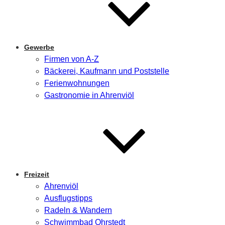
Gewerbe
Firmen von A-Z
Bäckerei, Kaufmann und Poststelle
Ferienwohnungen
Gastronomie in Ahrenviöl
Freizeit
Ahrenviöl
Ausflugstipps
Radeln & Wandern
Schwimmbad Ohrstedt