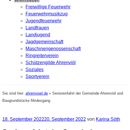
Vereinsleben
Freiwillige Feuerwehr
Feuerwehrmusikzug
Jugendfeuerwehr
Landfrauen
Landjugend
Jagdgemeinschaft
Maschinengenossenschaft
Ringreiterverein
Schützengilde Ahrenviöl
Soziales
Sportverein
Sie sind hier:
ahrenvioel.de
»
Seniorenfahrt der Gemeinde Ahrenviöl und
Baugrundstücke Mirdesgang
Veröffentlicht
18. September 2022
20. September 2022
von
Karina Söth
am