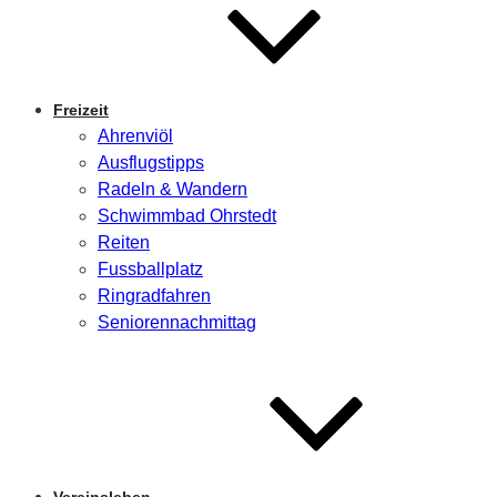
Freizeit
Ahrenviöl
Ausflugstipps
Radeln & Wandern
Schwimmbad Ohrstedt
Reiten
Fussballplatz
Ringradfahren
Seniorennachmittag