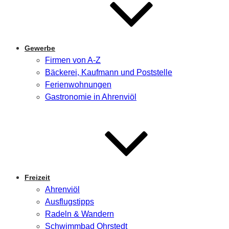
Gewerbe
Firmen von A-Z
Bäckerei, Kaufmann und Poststelle
Ferienwohnungen
Gastronomie in Ahrenviöl
Freizeit
Ahrenviöl
Ausflugstipps
Radeln & Wandern
Schwimmbad Ohrstedt