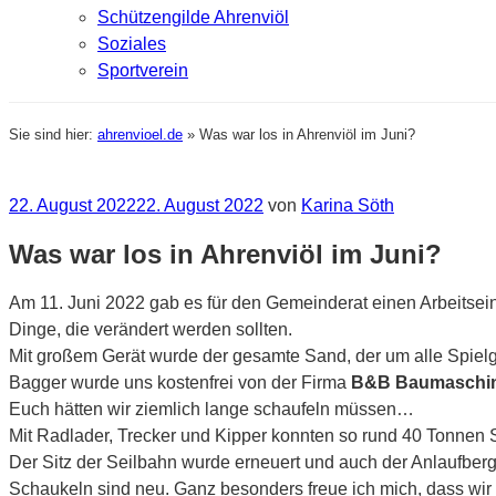
Schützengilde Ahrenviöl
Soziales
Sportverein
Sie sind hier:
ahrenvioel.de
»
Was war los in Ahrenviöl im Juni?
Veröffentlicht
22. August 2022
22. August 2022
von
Karina Söth
am
Was war los in Ahrenviöl im Juni?
Am 11. Juni 2022 gab es für den Gemeinderat einen Arbeitsein
Dinge, die verändert werden sollten.
Mit großem Gerät wurde der gesamte Sand, der um alle Spielge
Bagger wurde uns kostenfrei von der Firma
B&B Baumaschin
Euch hätten wir ziemlich lange schaufeln müssen…
Mit Radlader, Trecker und Kipper konnten so rund 40 Tonnen
Der Sitz der Seilbahn wurde erneuert und auch der Anlaufbe
Schaukeln sind neu. Ganz besonders freue ich mich, dass wir 