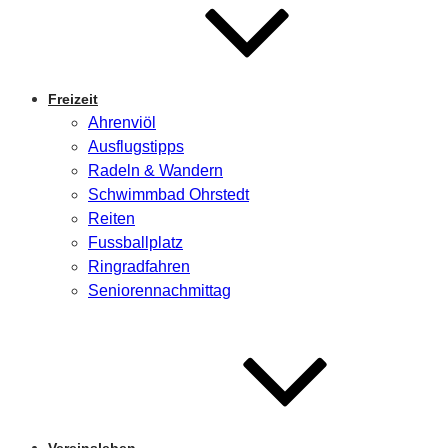
Freizeit
Ahrenviöl
Ausflugstipps
Radeln & Wandern
Schwimmbad Ohrstedt
Reiten
Fussballplatz
Ringradfahren
Seniorennachmittag