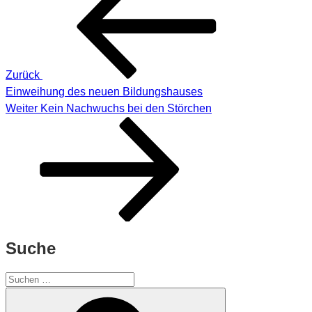
Zurück
Einweihung des neuen Bildungshauses
Nächster
Weiter
Kein Nachwuchs bei den Störchen
Beitrag
Suche
Suchen
nach:
Suchen