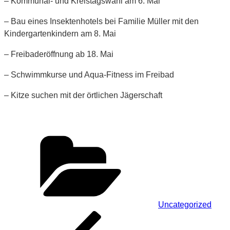
– Kommunal- und Kreistagswahl am 6. Mai
– Bau eines Insektenhotels bei Familie Müller mit den
Kindergartenkindern am 8. Mai
– Freibaderöffnung ab 18. Mai
– Schwimmkurse und Aqua-Fitness im Freibad
– Kitze suchen mit der örtlichen Jägerschaft
Kategorien
Uncategorized
Beitragsnavigation
Vorheriger
Beitrag