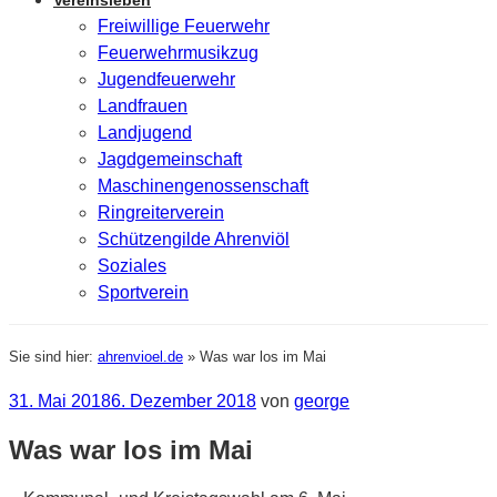
Vereinsleben
Freiwillige Feuerwehr
Feuerwehrmusikzug
Jugendfeuerwehr
Landfrauen
Landjugend
Jagdgemeinschaft
Maschinengenossenschaft
Ringreiterverein
Schützengilde Ahrenviöl
Soziales
Sportverein
Sie sind hier:
ahrenvioel.de
»
Was war los im Mai
Veröffentlicht
31. Mai 2018
6. Dezember 2018
von
george
am
Was war los im Mai